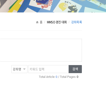
홈
MMSO 경진 대회
강좌목록
검
키
검색
색
워
Total Article
0
/ Total Pages
0
항
드
목
입
력