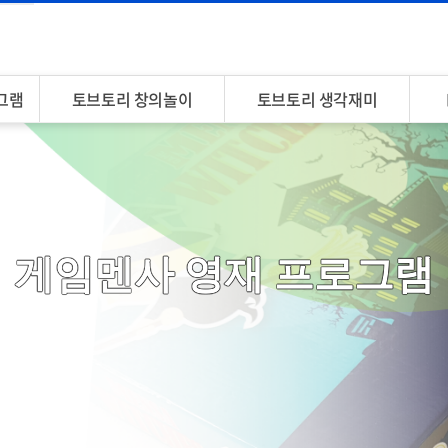
그램
토브토리 창의놀이
토브토리 생각재미
프로그램 소개
프로그램 소개
공지
공지
자료실
자료실
온라인 강의
온라인 강의
게임멘사 영재 프로그램
화상 수업