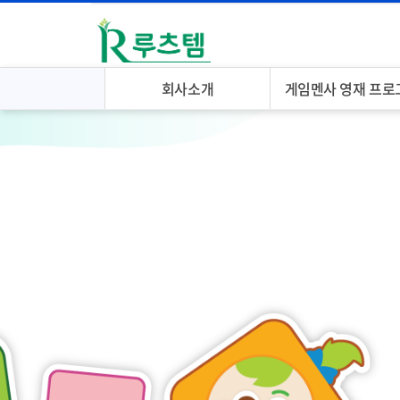
회사소개
게임멘사 영재 프로
회사소개
프로그램 소개
개설상담
공지
회원가입
자료실
오시는 길
온라인 강의
등업신청
화상 수업
주문 시스템