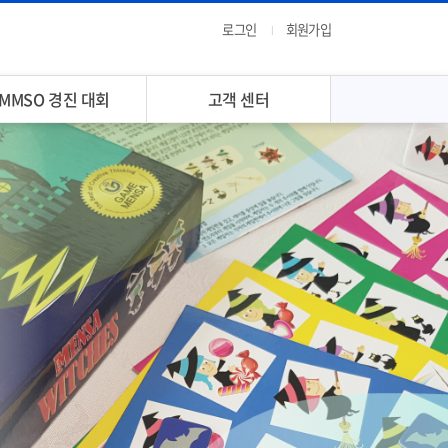
로그인
회원가입
MMSO 경진 대회
고객 센터
올림피아드 소개
일정
공지
공지
자료실
Q&A
온라인 강의
FAQ
대회 접수
화상 회의